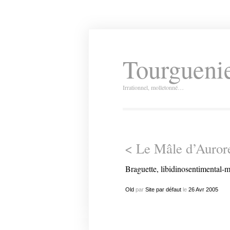
Tourguenie
Irrationnel, molletonné…
< Le Mâle d’Auror
Braguette, libidinosentimental-m
Old
par
Site par défaut
le
26
Avr
2005