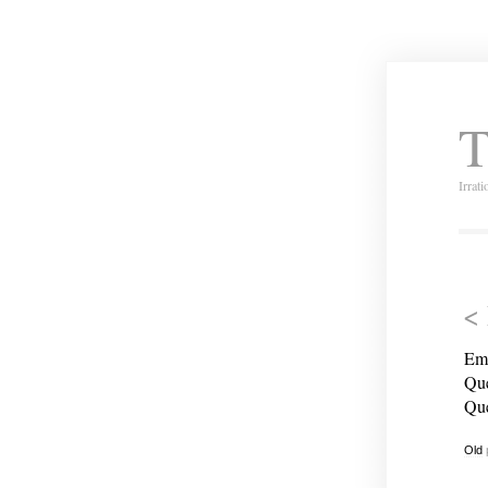
T
Irrat
< 
Emp
Que
Que
Old