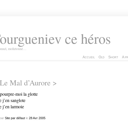
ourgueniev ce héros
ionnel, molletonné…
Accueil
Old
Short
A p
Le Mal d’Aurore >
ourpre-moi la glotte
 j’en sanglote
 j’en larmoie
par
Site par défaut
le
28
Avr
2005