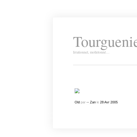
Tourguenie
Irrationnel, molletonné…
Old
par
-- Zan
le
28
Avr
2005