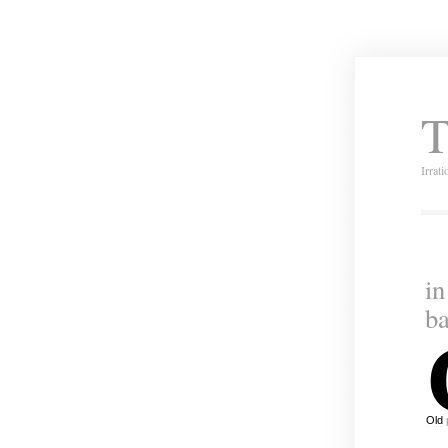
T
Irrat
in
ba
Old