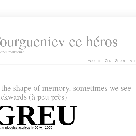
ourgueniev ce héros
ionnel, molletonné…
Accueil
Old
Short
A p
 the shape of memory, sometimes we see
ckwards (à peu près)
GREU
par
nicqolas acqileus
le
30
Avr
2005