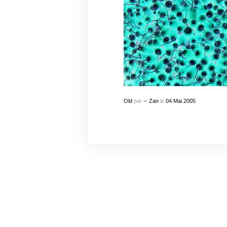
Old
par
-- Zan
le
04
Mai
2005