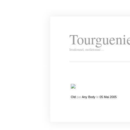
Tourguenie
Irrationnel, molletonné…
Old
par
Any Body
le
05
Mai
2005