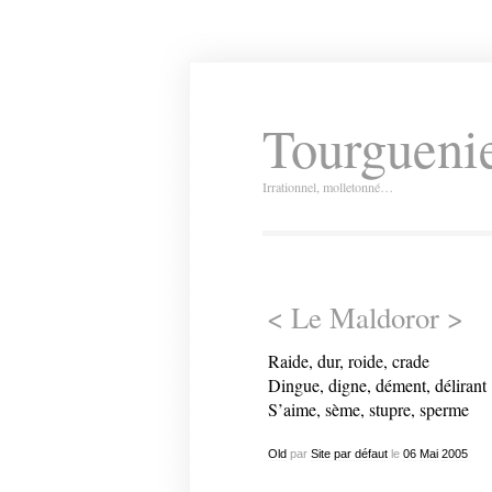
Tourguenie
Irrationnel, molletonné…
< Le Maldoror >
Raide, dur, roide, crade
Dingue, digne, dément, délirant
S’aime, sème, stupre, sperme
Old
par
Site par défaut
le
06
Mai
2005