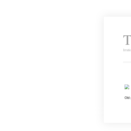
T
Irrat
Old