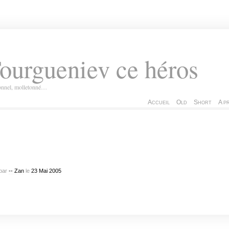
ourgueniev ce héros
ionnel, molletonné…
Accueil
Old
Short
A p
par
-- Zan
le
23
Mai
2005