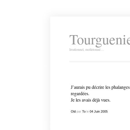
Tourguenie
Irrationnel, molletonné…
J’aurais pu décrire les phalange
regardées.
Je les avais déjà vues.
Old
par
To
le
04
Juin
2005