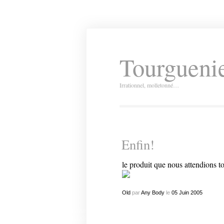
Tourguenie
Irrationnel, molletonné…
Enfin!
le produit que nous attendions 
Old
par
Any Body
le
05
Juin
2005