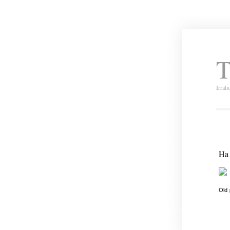
T
Irrat
Ha 
Old