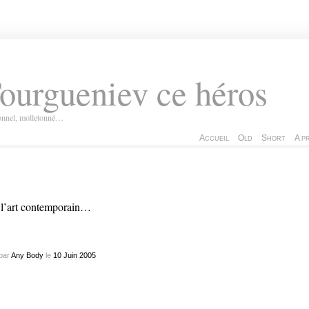
ourgueniev ce héros
ionnel, molletonné…
Accueil
Old
Short
A p
l’art contemporain…
par
Any Body
le
10
Juin
2005