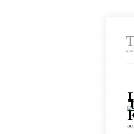
T
Irrat
T
F
Old