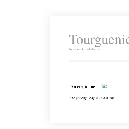
Tourguenie
Irrationnel, molletonné…
Amère, tu me …
Old
par
Any Body
le
27
Juil
2005