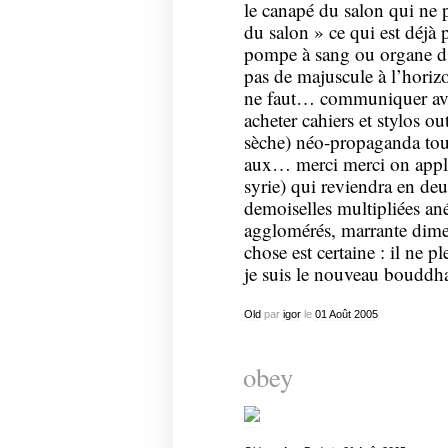
le canapé du salon qui ne 
du salon » ce qui est déjà 
pompe à sang ou organe d’a
pas de majuscule à l’horiz
ne faut… communiquer avec
acheter cahiers et stylos out
sèche) néo-propaganda tou
aux… merci merci on appla
syrie) qui reviendra en de
demoiselles multipliées a
agglomérés, marrante dime
chose est certaine : il ne p
je suis le nouveau bouddh
Old
par
igor
le
01
Août
2005
obey