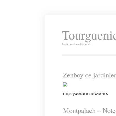
Tourguenie
Irrationnel, molletonné…
Zenboy ce jardinie
Old
par
jeanba3000
le
01
Août
2005
Montpalach – Note