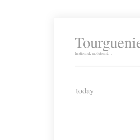
Tourguenie
Irrationnel, molletonné…
today