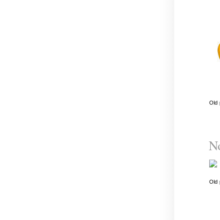
Old
No
Old