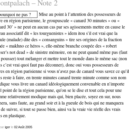
ntpalach – Note 2
Mise au point à l’attention des possesseurs de
e en région parisienne, le groupuscule « canard 30 minutes » ou «
ard 30’ » ne peut en aucun cas par ses agissements mettre en cause le
eau associatif dit « les tourguenistes » idem itou s’il est vrai que la
lule (malade) dite des « consanguins » tire ses origines de la fraction
ée « makhno ce héros », elle-même branche coupée des « robert
ser’s not dead » de sinistre mémoire, on ne peut quand même pas (faut
 pousser) tout mélanger et mettre tout le monde dans le même sac (non
s c’est vrai quoi faut pas déconner), donc oui vous possesseurs de
es en région parisienne si vous n’avez pas de canard vous savez ce qu’il
s reste à faire, en trente minutes canard trente minute comme son nom
ndique vous livre un canard idéologiquement convenable en n’importe
l point de la région parisienne, qu’on se le dise et tout cela pour une
me relativement modique mais qui, bien placée, soyez en sur, nous
era, sans faute, au grand soir et à la gueule de bois qui ne manquera
 de suivre, si tout se passe bien, ainsi va la vraie vie réelle des vrais
s en plastique.
par
igor
le
02
Août
2005