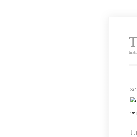
T
Irrat
se
Old
Ut