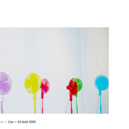
par
-- Zan
le
02
Août
2005