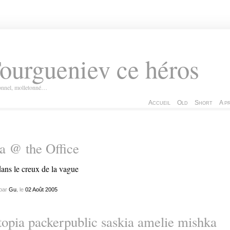
ourgueniev ce héros
ionnel, molletonné…
Accueil
Old
Short
A p
a @ the Office
par
Gu.
le
02
Août
2005
opia packerpublic saskia amelie mishka