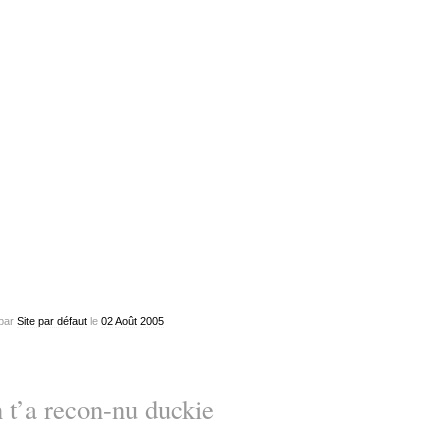
par
Site par défaut
le
02
Août
2005
 t’a recon-nu duckie