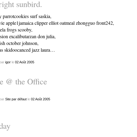
ight sunbird.
y parrotcookies surf saskia,
vie apple1jamaica clipper elliot oatmeal zhongguo front242,
ela frogs scooby,
sion excalibutarzan don julia,
ish october johnson,
as skidoocanced jazz laura…
par
igor
le
02
Août
2005
e @ the Office
par
Site par défaut
le
02
Août
2005
day