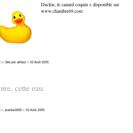
Duckie, le canard coquin < disponible sur
www.chambre69.com
par
Site par défaut
le
02
Août
2005
ire, cette eau.
par
jeanba3000
le
02
Août
2005