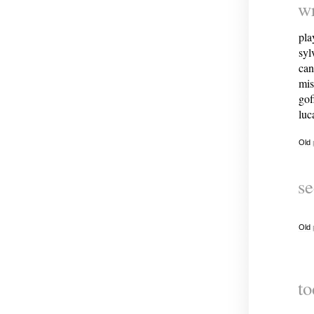
wr
pla
syl
can
mis
gof
luc
Old
se
Old
to