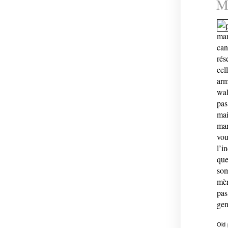
Mo
mar
can
rés
cel
arm
wal
pas
mai
mar
vou
l’i
que
som
mèn
pas
gen
Old