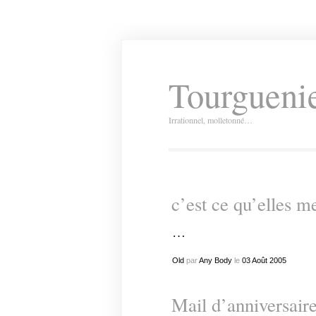
Tourguenie
Irrationnel, molletonné…
c’est ce qu’elles m
…
Old
par
Any Body
le
03
Août
2005
Mail d’anniversaire