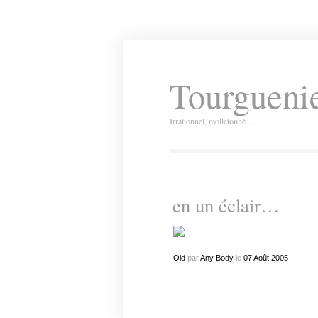
Tourguenie
Irrationnel, molletonné…
en un éclair…
Old
par
Any Body
le
07
Août
2005