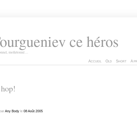
ourgueniev ce héros
ionnel, molletonné…
Accueil
Old
Short
A p
 hop!
par
Any Body
le
08
Août
2005