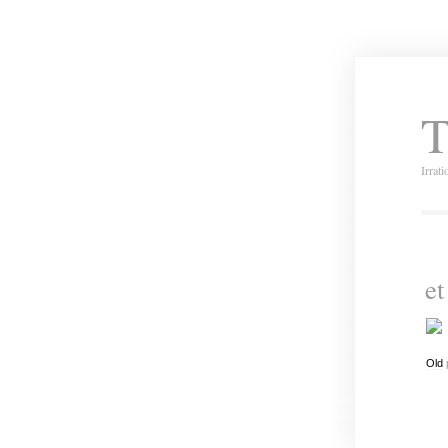
T
Irrat
et
Old