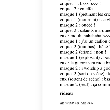
criquet 1 : bzzz bzzz !
criquet 2 : en effet.
masque 1 (piétinant les criq
criquet 1 (mourrant) : aarg
masque 2 : ouééé !
criquet 2 : salauds masqués
eux : mouhahahahaha bzzz
masque 1 : j’ai un caillou
criquet 2 (tout bas) : héhé 
masque 2 (criant) : non !
masque 1 (explosant) : bo
eux : la guerre sera rude b
masque 2 : i worship a god
criquet 2 (sort de scène) : 
eux (sortent de scène) : bz
masque 2 (seul) : ça comm
rideau
Old
par
igor
le
09
Août
2005