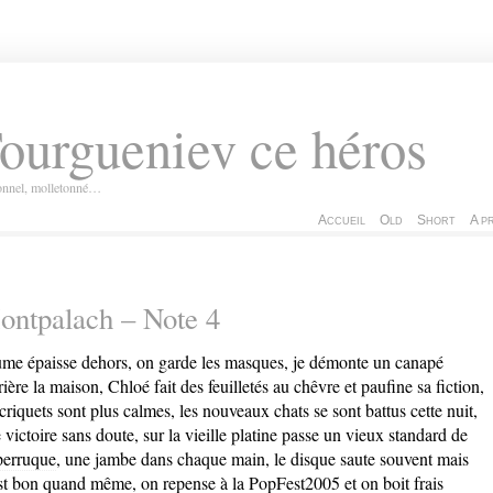
ourgueniev ce héros
ionnel, molletonné…
Accueil
Old
Short
A p
ntpalach – Note 4
me épaisse dehors, on garde les masques, je démonte un canapé
rière la maison, Chloé fait des feuilletés au chêvre et paufine sa fiction,
 criquets sont plus calmes, les nouveaux chats se sont battus cette nuit,
 victoire sans doute, sur la vieille platine passe un vieux standard de
erruque
, une jambe dans chaque main, le disque saute souvent mais
st bon quand même, on repense à la PopFest2005 et on boit frais