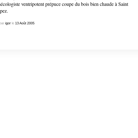
écologiste ventripotent prépuce coupe du bois bien chaude à Saint
pez.
par
igor
le
13
Août
2005