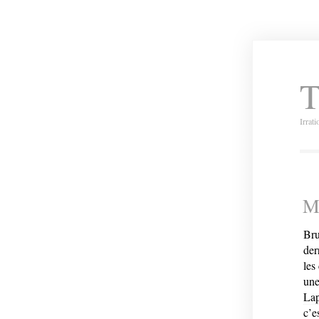
T
Irrat
Mo
Bru
der
les
une
Lap
c’e