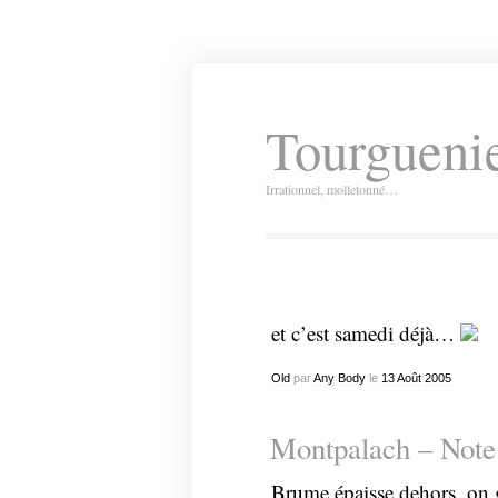
Tourguenie
Irrationnel, molletonné…
et c’est samedi déjà…
Old
par
Any Body
le
13
Août
2005
Montpalach – Note
Brume épaisse dehors, on 