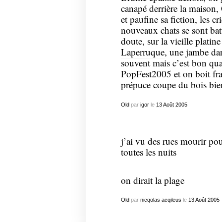
canapé derrière la maison, 
et paufine sa fiction, les c
nouveaux chats se sont batt
doute, sur la vieille plati
Laperruque
, une jambe da
souvent mais c’est bon qu
PopFest2005 et on boit fra
prépuce coupe du bois bie
Old
par
igor
le
13
Août
2005
j’ai vu des rues mourir po
toutes les nuits
on dirait la plage
Old
par
nicqolas acqileus
le
13
Août
2005