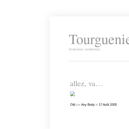
Tourguenie
Irrationnel, molletonné…
allez, va…
Old
par
Any Body
le
17
Août
2005