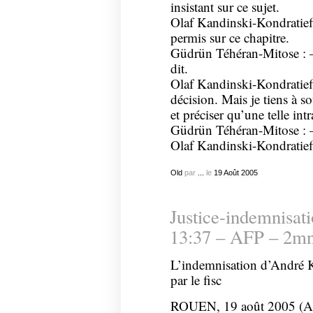
insistant sur ce sujet.
Olaf Kandinski-Kondratieff
permis sur ce chapitre.
Güdrün Téhéran-Mitose : – 
dit.
Olaf Kandinski-Kondratieff 
décision. Mais je tiens à so
et préciser qu’une telle in
Güdrün Téhéran-Mitose : – v
Olaf Kandinski-Kondratieff 
Old
par
...
le
19
Août
2005
Justice-indemnisa
13:37 – AFP – 2m
L’indemnisation d’André Ka
par le fisc
ROUEN, 19 août 2005 (AFP)