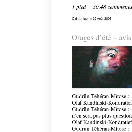
1 pied = 30,48 centimètre
Old
par
igor
le
19
Août
2005
Orages d’été – avis
Güdrün Téhéran-Mitose : –
Olaf Kandinski-Kondratieff 
Güdrün Téhéran-Mitose : – i
n’en sera pas plus questio
Olaf Kandinski-Kondratieff 
Güdrün Téhéran-Mitose : – 