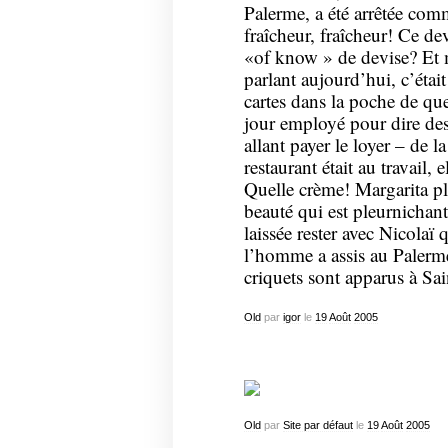
Palerme, a été arrêtée com
fraîcheur, fraîcheur! Ce de
«of know » de devise? Et m
parlant aujourd’hui, c’étai
cartes dans la poche de que
jour employé pour dire de
allant payer le loyer – de l
restaurant était au travail, 
Quelle crème! Margarita ple
beauté qui est pleurnichant
laissée rester avec Nicolaï
l’homme a assis au Palerme 
criquets sont apparus à Sai
Old
par
igor
le
19
Août
2005
Old
par
Site par défaut
le
19
Août
2005