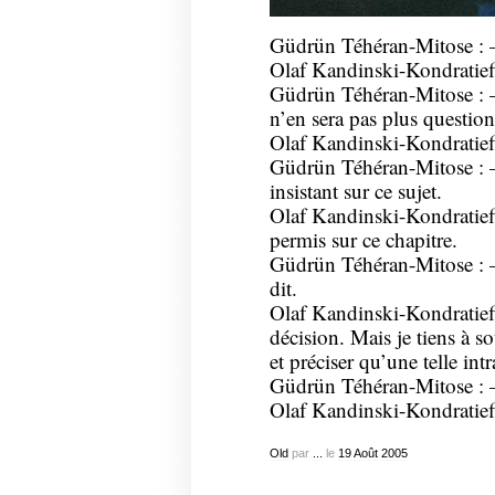
Güdrün Téhéran-Mitose : –
Olaf Kandinski-Kondratieff 
Güdrün Téhéran-Mitose : – i
n’en sera pas plus questio
Olaf Kandinski-Kondratieff 
Güdrün Téhéran-Mitose : – 
insistant sur ce sujet.
Olaf Kandinski-Kondratieff
permis sur ce chapitre.
Güdrün Téhéran-Mitose : – 
dit.
Olaf Kandinski-Kondratieff 
décision. Mais je tiens à so
et préciser qu’une telle in
Güdrün Téhéran-Mitose : – v
Olaf Kandinski-Kondratieff 
Old
par
...
le
19
Août
2005