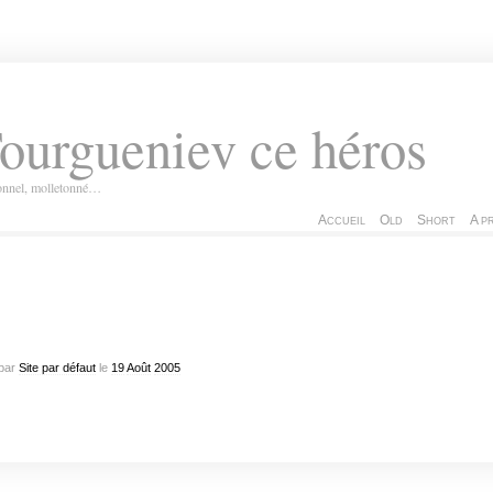
ourgueniev ce héros
ionnel, molletonné…
Accueil
Old
Short
A p
par
Site par défaut
le
19
Août
2005