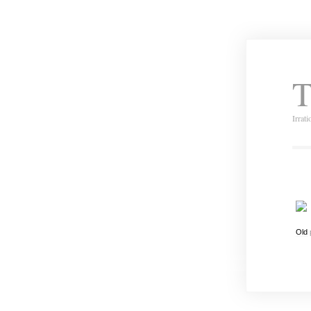
T
Irrat
Old