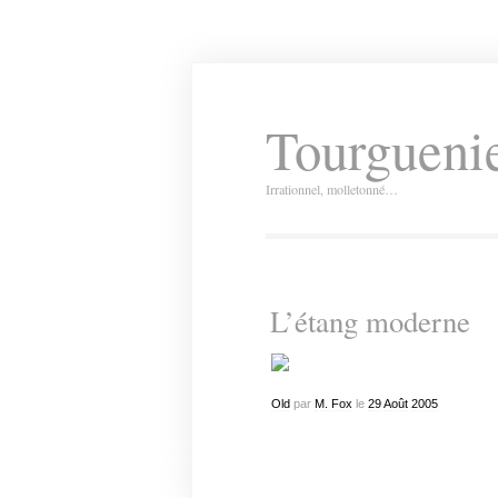
Tourguenie
Irrationnel, molletonné…
L’étang moderne
Old
par
M. Fox
le
29
Août
2005