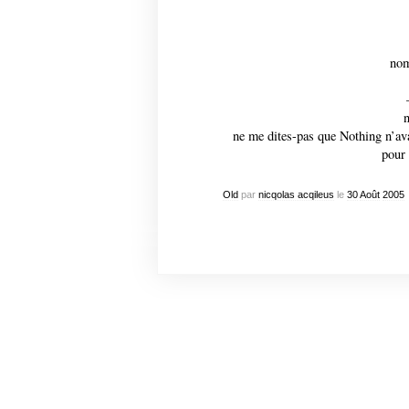
nom
ne me dites-pas que Nothing n’ava
pour 
Old
par
nicqolas acqileus
le
30
Août
2005