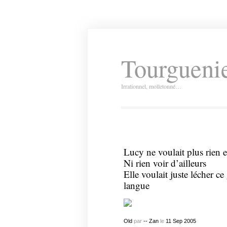
Tourguenie
Irrationnel, molletonné…
Lucy ne voulait plus rien 
Ni rien voir d’ailleurs
Elle voulait juste lécher ce
langue
Old
par
-- Zan
le
11
Sep
2005