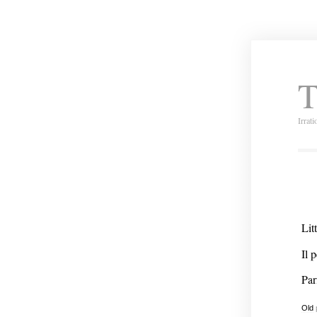
T
Irrat
Lit
Il 
Par
Old