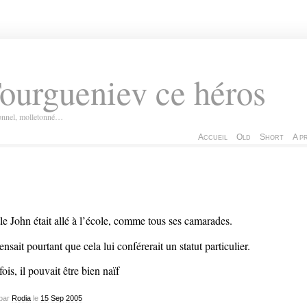
ourgueniev ce héros
ionnel, molletonné…
Accueil
Old
Short
A p
tle John était allé à l’école, comme tous ses camarades.
pensait pourtant que cela lui conférerait un statut particulier.
fois, il pouvait être bien naïf
par
Rodia
le
15
Sep
2005