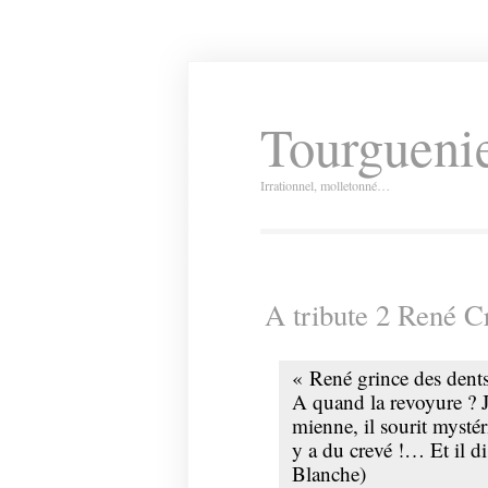
Tourguenie
Irrationnel, molletonné…
A tribute 2 René C
« René grince des dent
A quand la revoyure ? J
mienne, il sourit myst
y a du crevé !… Et il d
Blanche)