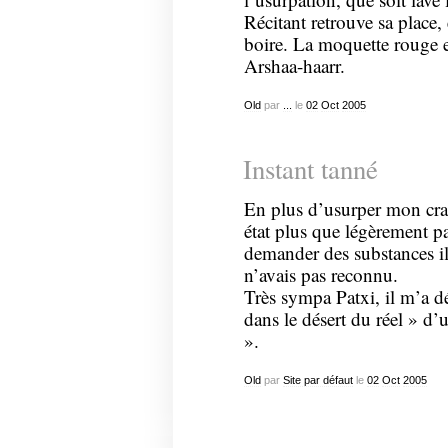
Récitant retrouve sa place,
boire. La moquette rouge et
Arshaa-haarr.
Old
par
...
le
02
Oct
2005
Instant tanné
En plus d’usurper mon crac
état plus que légèrement p
demander des substances il
n’avais pas reconnu.
Très sympa Patxi, il m’a 
dans le désert du réel » d’
».
Old
par
Site par défaut
le
02
Oct
2005