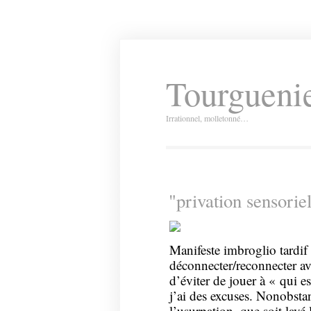
Tourguenie
Irrationnel, molletonné…
"privation sensorie
Manifeste imbroglio tardif
déconnecter/reconnecter avan
d’éviter de jouer à « qui e
j’ai des excuses. Nonobstan
l’usurpation, que soit lavé