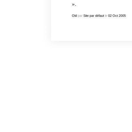
».
Old
par
Site par défaut
le
02
Oct
2005