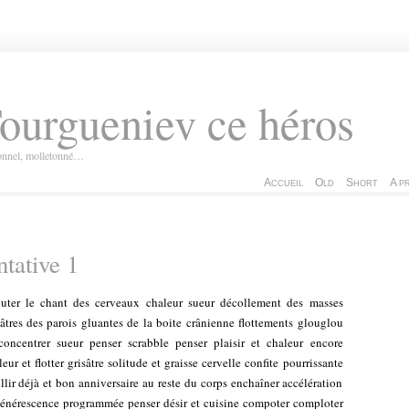
ourgueniev ce héros
ionnel, molletonné…
Accueil
Old
Short
A p
ntative 1
uter le chant des cerveaux chaleur sueur décollement des masses
sâtres des parois gluantes de la boite crânienne flottements glouglou
concentrer sueur penser scrabble penser plaisir et chaleur encore
leur et flotter grisâtre solitude et graisse cervelle confite pourrissante
illir déjà et bon anniversaire au reste du corps enchaîner accélération
énérescence programmée penser désir et cuisine compoter comploter