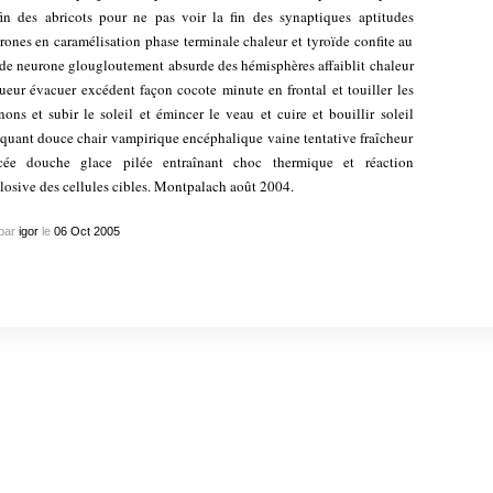
fin des abricots pour ne pas voir la fin des synaptiques aptitudes
rones en caramélisation phase terminale chaleur et tyroïde confite au
 de neurone glougloutement absurde des hémisphères affaiblit chaleur
sueur évacuer excédent façon cocote minute en frontal et touiller les
nons et subir le soleil et émincer le veau et cuire et bouillir soleil
aquant douce chair vampirique encéphalique vaine tentative fraîcheur
cée douche glace pilée entraînant choc thermique et réaction
losive des cellules cibles. Montpalach août 2004.
par
igor
le
06
Oct
2005