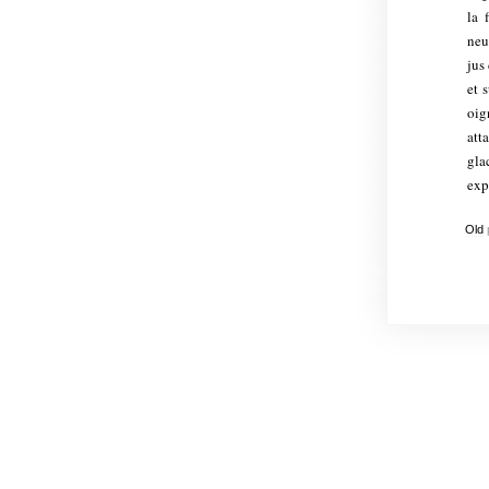
la 
neu
jus
et 
oig
att
gla
exp
Old