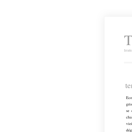
T
Irrat
te
Eco
gri
se 
cha
vie
dég