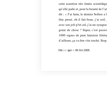
cette assertion très limite scientifi
qu’elle parle et, pour la beauté de l’ar
dit : « J’ai faim, le dernier Sollers a 
être, prout, oh il fait beau, j’ai soif
avec son joli p’tit cul, j’ai un synaps
genre de chose ? Super, c’est passi
1000 signes de pure fantaisie littéra
d’ailleurs, ça va être vite torché. Stop
Old
par
igor
le
06
Oct
2005