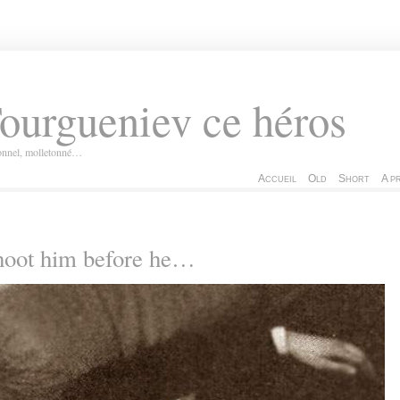
ourgueniev ce héros
ionnel, molletonné…
Accueil
Old
Short
A p
hoot him before he…