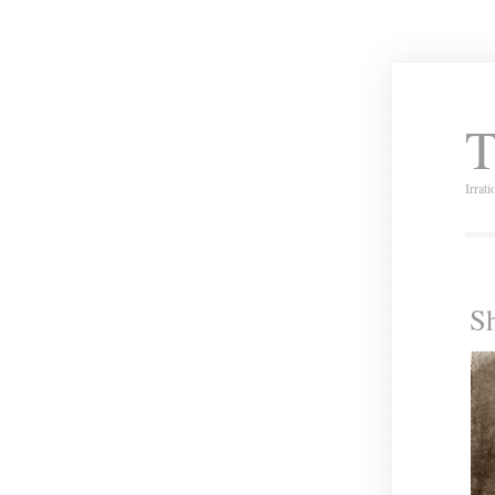
T
Irrat
S