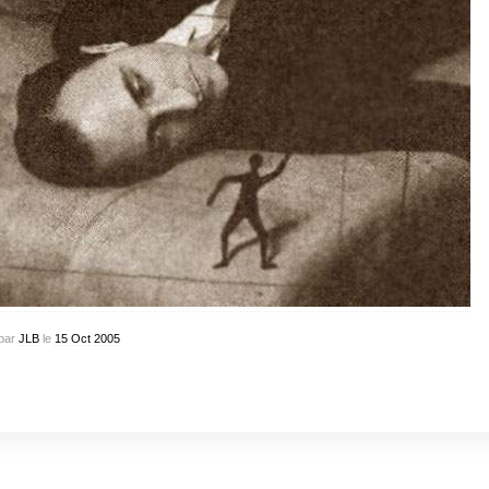
par
JLB
le
15
Oct
2005