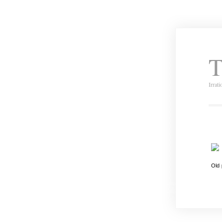
T
Irrat
Old