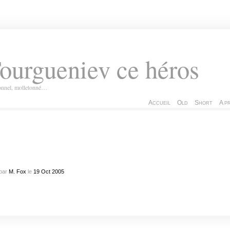
ourgueniev ce héros
ionnel, molletonné…
Accueil
Old
Short
A p
par
M. Fox
le
19
Oct
2005