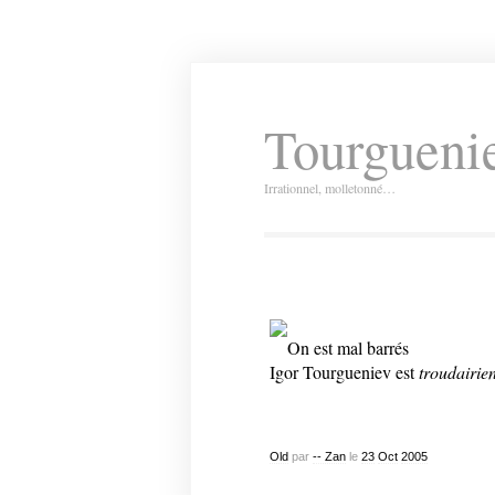
Tourguenie
Irrationnel, molletonné…
On est mal barrés
Igor Tourgueniev est
troudairie
Old
par
-- Zan
le
23
Oct
2005