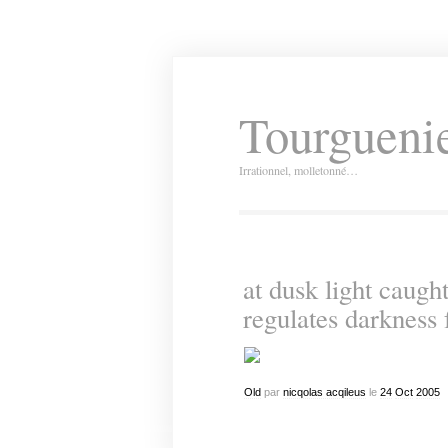
Tourguenie
Irrationnel, molletonné…
at dusk light caugh
regulates darkness f
Old
par
nicqolas acqileus
le
24
Oct
2005