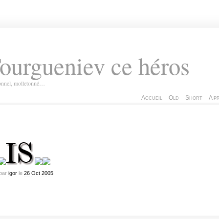
ourgueniev ce héros
ionnel, molletonné…
Accueil
Old
Short
A p
par
igor
le
26
Oct
2005