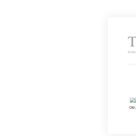
T
Irrat
Old