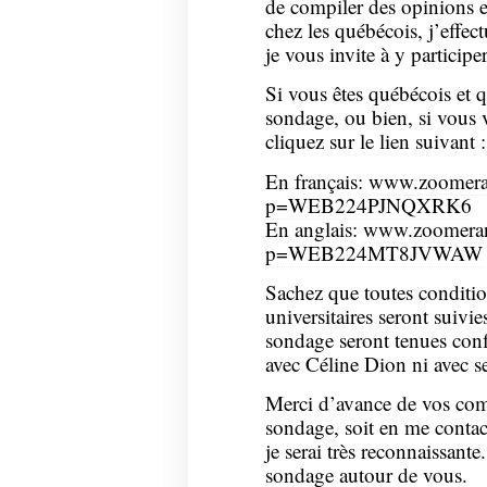
de compiler des opinions et
chez les québécois, j’effec
je vous invite à y participer
Si vous êtes québécois et q
sondage, ou bien, si vous 
cliquez sur le lien suivant :
En français:
www.zoomeran
p=WEB224PJNQXRK6
En anglais:
www.zoomerang
p=WEB224MT8JVWAW
Sachez que toutes conditio
universitaires seront suivie
sondage seront tenues confi
avec Céline Dion ni avec se
Merci d’avance de vos comm
sondage, soit en me contac
je serai très reconnaissante
sondage autour de vous.