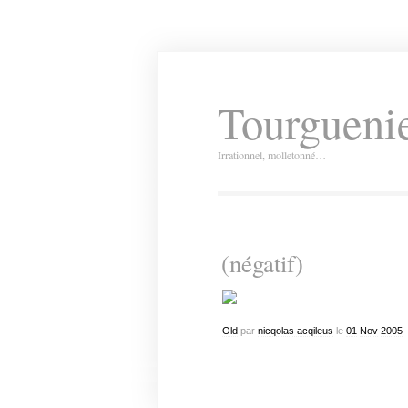
Tourguenie
Irrationnel, molletonné…
(négatif)
Old
par
nicqolas acqileus
le
01
Nov
2005