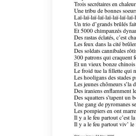
Trois secrétaires en chaleur
Une tribu de bonnes soeur
Laï-laï-laï-laï-
laï
-laï-laï-laï
Un trio d’grands brûlés fai
Et 5000 chimpanzés dynam
Des rastas éclatés, c’est ch
Les feux dans la cité brûl
Des soldats cannibales rôti
300 patrons qui craquent f
Et un vieux bonze chinois 
Le froid tue la fillette qui 
Les hooligans des stades pr
Les jeunes chômeurs s’la 
Des iraniens enflamment l
Des squatters s’tapent un 
Une gang de pyromanes se 
Les pompiers en ont marre 
Il y a
le feu
partout c’est la
Il y a le feu partout viv’ le