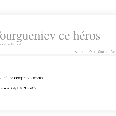
ourgueniev ce héros
ionnel, molletonné…
Accueil
Old
Short
A p
oui là je comprends mieux…
par
Any Body
le
10
Nov
2005