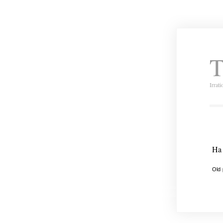
T
Irrat
Ha 
Old