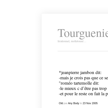
Tourguenie
Irrationnel, molletonné…
*jeanpierre jambon dit:
-mais je crois pas que ce se
°roméo tartemolle dit:
-le mieux c d’être pas trop
-et pour le reste on fait
la 
Old
par
Any Body
le
23
Nov
2005