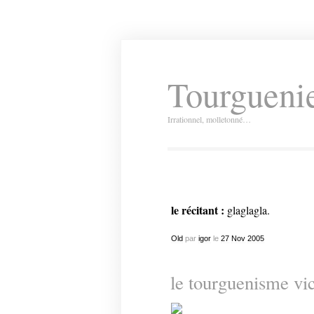
Tourguenie
Irrationnel, molletonné…
le récitant :
glaglagla.
Old
par
igor
le
27
Nov
2005
le tourguenisme vic