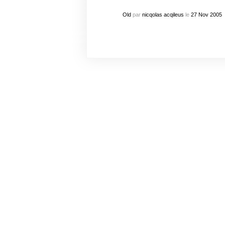
Old
par
nicqolas acqileus
le
27
Nov
2005