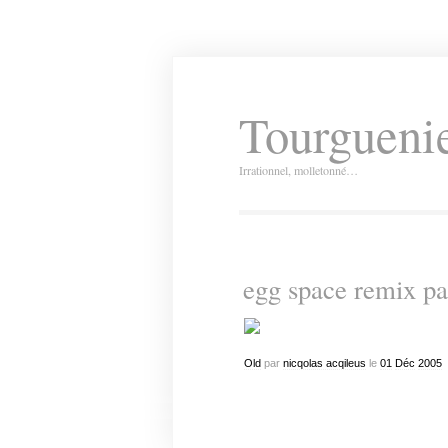
Tourguenie
Irrationnel, molletonné…
egg space remix par
Old
par
nicqolas acqileus
le
01
Déc
2005