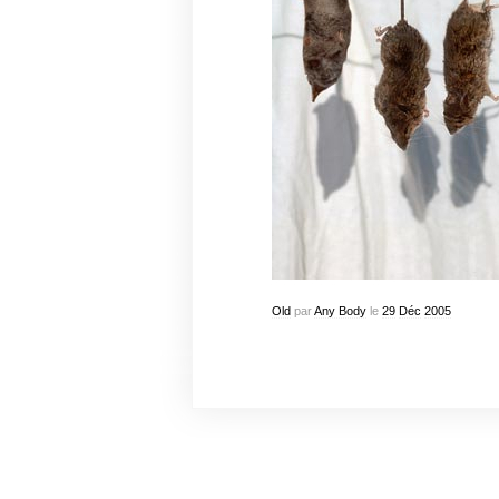
Old
par
Any Body
le
29
Déc
2005