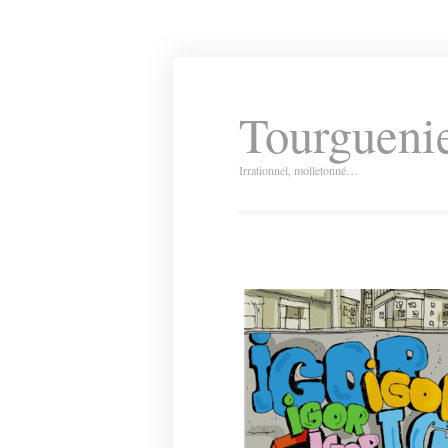
Tourguenie
Irrationnel, molletonné…