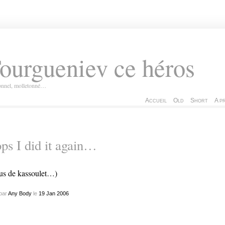
ourgueniev ce héros
ionnel, molletonné…
Accueil
Old
Short
A p
ps I did it again…
us de kassoulet…)
par
Any Body
le
19
Jan
2006