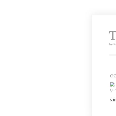
T
Irrat
oo
(ab
Old